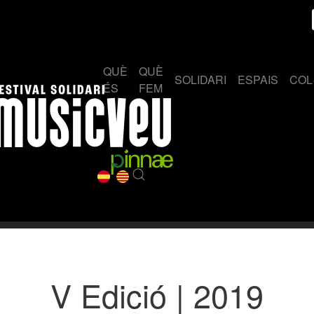
QUÈ
QUÈ
SOLIDARI
ESPAIS
COL
ÉS
FEM
V Edició | 2019