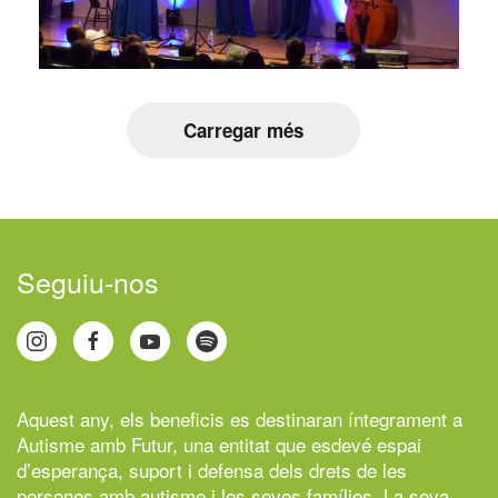
Carregar més
Seguiu-nos
Aquest any, els beneficis es destinaran íntegrament a
Autisme amb Futur,
una entitat que esdevé espai
d’esperança, suport i defensa dels drets de les
persones amb autisme i les seves famílies. La seva