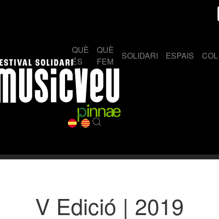
QUÈ
QUÈ
SOLIDARI
ESPAIS
COL
ÉS
FEM
V Edició | 2019