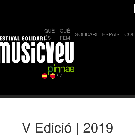
QUÈ
QUÈ
SOLIDARI
ESPAIS
COL
ÉS
FEM
V Edició | 2019