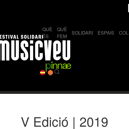
QUÈ
QUÈ
SOLIDARI
ESPAIS
COL
ÉS
FEM
V Edició | 2019