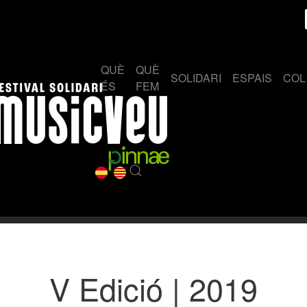
QUÈ
QUÈ
SOLIDARI
ESPAIS
COL
ÉS
FEM
V Edició | 2019