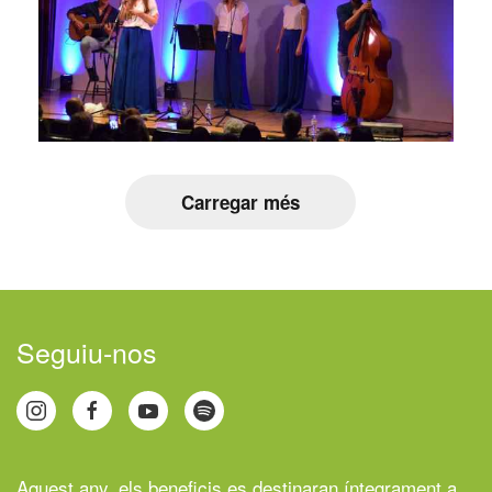
Carregar més
Seguiu-nos
Aquest any, els beneficis es destinaran íntegrament a