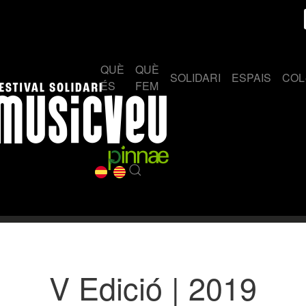
QUÈ
QUÈ
SOLIDARI
ESPAIS
COL
ÉS
FEM
V Edició | 2019