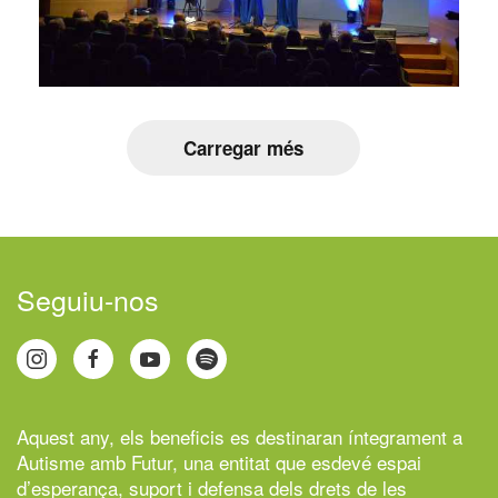
Carregar més
Seguiu-nos
Aquest any, els beneficis es destinaran íntegrament a
Autisme amb Futur,
una entitat que esdevé espai
d’esperança, suport i defensa dels drets de les