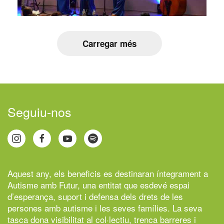
Carregar més
Seguiu-nos
Aquest any, els beneficis es destinaran íntegrament a
Autisme amb Futur,
una entitat que esdevé espai
d’esperança, suport i defensa dels drets de les
persones amb autisme i les seves famílies. La seva
tasca dona visibilitat al col·lectiu, trenca barreres i