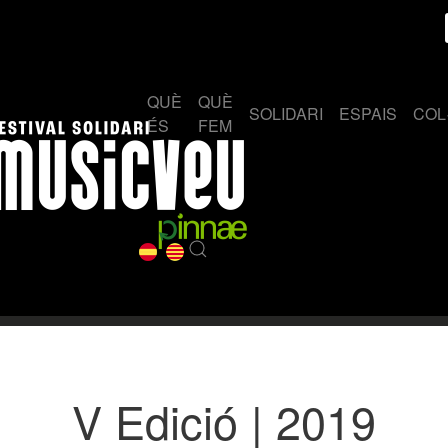
QUÈ
QUÈ
SOLIDARI
ESPAIS
COL
ÉS
FEM
V Edició | 2019