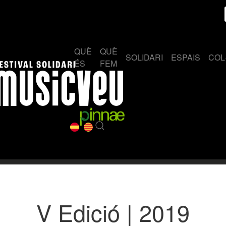
QUÈ
QUÈ
SOLIDARI
ESPAIS
COL
ÉS
FEM
V Edició | 2019