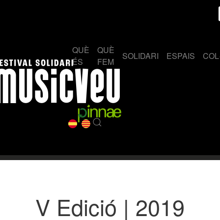
QUÈ
QUÈ
SOLIDARI
ESPAIS
COL
ÉS
FEM
V Edició | 2019