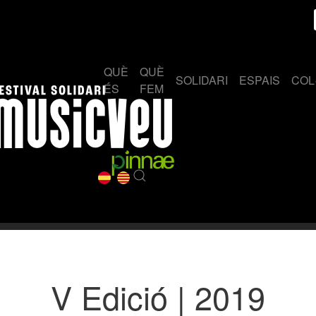
QUÈ
QUÈ
SOLIDARI
ESPAIS
COL
ÉS
FEM
V Edició | 2019