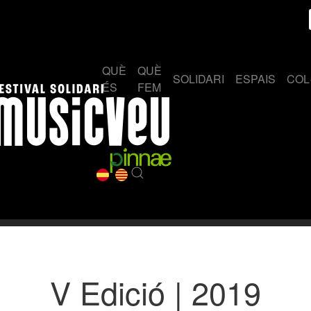
QUÈ
QUÈ
SOLIDARI
ESPAIS
COL
ÉS
FEM
V Edició | 2019