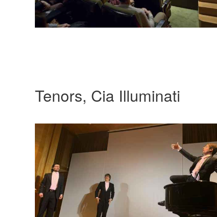
Tenors, Cia Illuminati