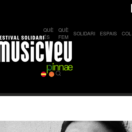
QUÈ
QUÈ
SOLIDARI
ESPAIS
COL
ÉS
FEM