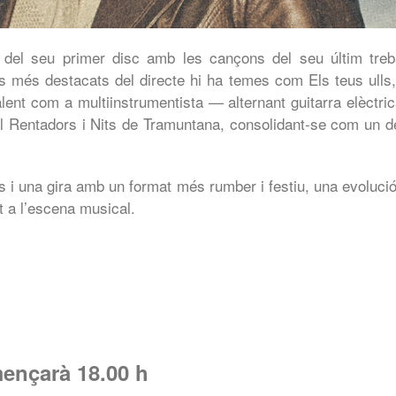
del seu primer disc amb les cançons del seu últim treba
s més destacats del directe hi ha temes com Els teus ulls,
lent com a multiinstrumentista — alternant guitarra elèctric
al Rentadors i Nits de Tramuntana, consolidant-se com un de
s i una gira amb un format més rumber i festiu, una evoluci
 a l’escena musical.
ençarà 18.00 h